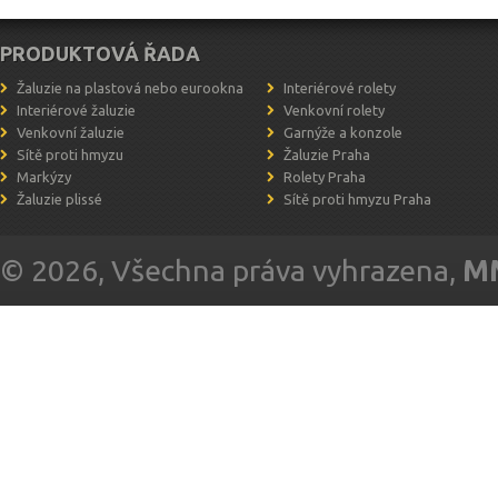
PRODUKTOVÁ ŘADA
Žaluzie na plastová nebo eurookna
Interiérové rolety
Interiérové žaluzie
Venkovní rolety
Venkovní žaluzie
Garnýže a konzole
Sítě proti hmyzu
Žaluzie Praha
Markýzy
Rolety Praha
Žaluzie plissé
Sítě proti hmyzu Praha
© 2026, Všechna práva vyhrazena,
MM