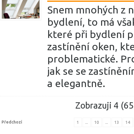
Snem mnohých z ná
bydlení, to má vša
které při bydlení p
zastínění oken, kt
problematické. Pr
jak se se zastíněn
a elegantně.
Zobrazuji 4 (65
Předchozí
1
...
10
...
13
14