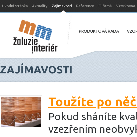
Úvodní stránka
Aktuality
Zajímavosti
Reference
O firmě
Vzorkovna
Nový web MM-žaluzie
PRODUKTOVÁ ŘADA
VZOR
ZAJÍMAVOSTI
Toužíte po ně
Pokud sháníte kvali
vzezřením neobvykl