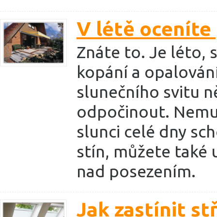
V létě oceníte
Znáte to. Je léto, s
kopání a opalování
slunečního svitu 
odpočinout. Nemus
slunci celé dny sc
stín, můžete také
nad posezením.
Jak zastínit st