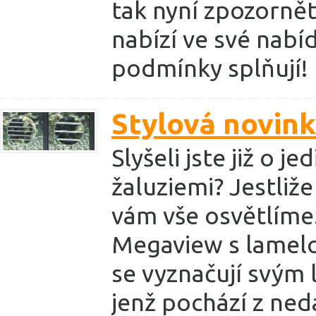
tak nyní zpozorně
nabízí ve své nabí
podmínky splňují!
Stylová novin
Slyšeli jste již o 
žaluziemi? Jestliže
vám vše osvětlíme.
Megaview s lamelo
se vyznačují svým
jenž pochází z ne