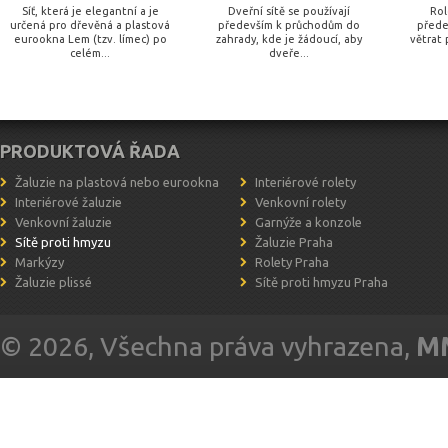
Síť, která je elegantní a je
Dveřní sítě se používají
Rol
určená pro dřevěná a plastová
především k průchodům do
přede
eurookna Lem (tzv. límec) po
zahrady, kde je žádoucí, aby
větrat 
celém...
dveře...
PRODUKTOVÁ ŘADA
Žaluzie na plastová nebo eurookna
Interiérové rolety
Interiérové žaluzie
Venkovní rolety
Venkovní žaluzie
Garnýže a konzole
Sítě proti hmyzu
Žaluzie Praha
Markýzy
Rolety Praha
Žaluzie plissé
Sítě proti hmyzu Praha
© 2026, Všechna práva vyhrazena,
MM