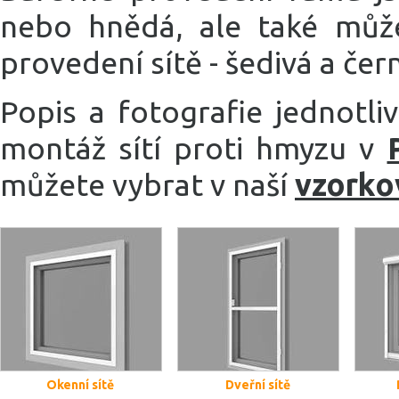
nebo hnědá, ale také můžet
provedení sítě - šedivá a čer
Popis a fotografie jednotli
montáž sítí proti hmyzu v
můžete vybrat v naší
vzorko
Okenní sítě
Dveřní sítě