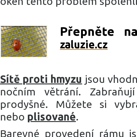
oken tento problém spolehli
Přepněte n
zaluzie.cz
Sítě proti hmyzu
jsou vhodn
nočním větrání. Zabraňuj
prodyšné. Můžete si vyb
nebo
plisované
.
Barevné provedení rámu jso