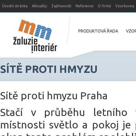
Úvodní stránka
Aktuality
Zajímavosti
Reference
O firmě
Vzorkovna
Nový web MM-žaluzie
PRODUKTOVÁ ŘADA
VZOR
SÍTĚ PROTI HMYZU
Sítě proti hmyzu Praha
Stačí v průběhu letního 
místnosti světlo a pokoj j