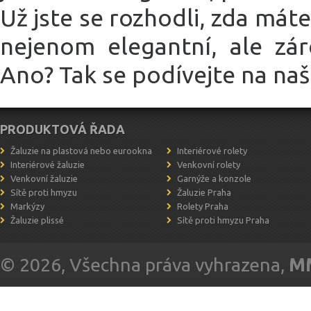
Už jste se rozhodli, zda mát
nejenom elegantní, ale záro
Ano? Tak se podívejte na naši
PRODUKTOVÁ ŘADA
Žaluzie na plastová nebo eurookna
Interiérové rolety
Interiérové žaluzie
Venkovní rolety
Venkovní žaluzie
Garnýže a konzole
Sítě proti hmyzu
Žaluzie Praha
Markýzy
Rolety Praha
Žaluzie plissé
Sítě proti hmyzu Praha
© 2026, Všechna práva vyhrazena,
MM