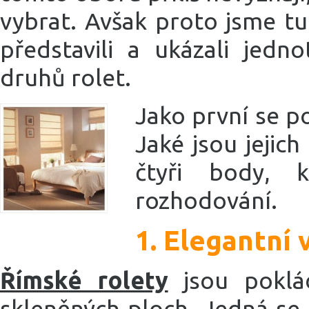
vybrat. Avšak proto jsme t
představili a ukázali jedn
druhů rolet.
Jako první se 
Jaké jsou jejich
čtyři body,
rozhodování.
1. Elegantní 
Římské rolety
jsou poklád
skleněných ploch. Jedná se