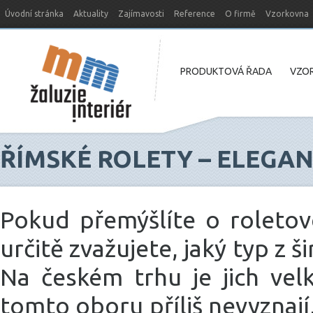
Úvodní stránka
Aktuality
Zajímavosti
Reference
O firmě
Vzorkovna
Nový web MM-žaluzie
PRODUKTOVÁ ŘADA
VZOR
ŘÍMSKÉ ROLETY – ELEGAN
Pokud přemýšlíte o roletov
určitě zvažujete, jaký typ z 
Na českém trhu je jich velk
tomto oboru příliš nevyznají