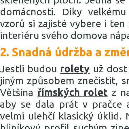
domácnosti. Díky velkému 
vzorů si zajisté vybere i te
interiéru svého domova nápa
2. Snadná údržba a změ
Jestli budou
rolety
už dost
jiným způsobem znečistit, 
Většina
římských rolet
z na
aby se dala prát v pračce 
velmi ulehčí klasický úklid.
hliníkový profil suchým zi