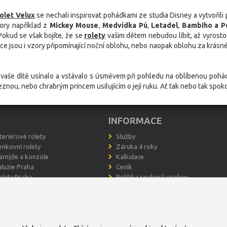
rolet Velux
se nechali inspirovat pohádkami ze studia Disney a vytvořili 
ory například z
Mickey Mouse
,
Medvídka Pú
,
Letadel
,
Bambiho a P
Pokud se však bojíte, že se
rolety
vašim dětem nebudou líbit, až vyrosto
ídce jsou i vzory připomínající noční oblohu, nebo naopak oblohu za krás
y vaše dítě usínalo a vstávalo s úsměvem při pohledu na oblíbenou poh
eznou, nebo chrabrým princem usilujícím o její ruku. Ať tak nebo tak spok
INFORMACE
nteriérové rolety
Služby
enkovní rolety
Záruka 4 roky
arnýže a konzole
Kalkulace
aluzie Praha
Ceník
olety Praha
Politika souborů cookies
ítě proti hmyzu Praha
eriér