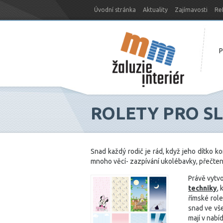
Úvodní stránka
Aktuality
Zajímavosti
Re
Nový web MM-žaluzie
ROLETY PRO S
Snad každý rodič je rád, když jeho dítko 
mnoho věcí- zazpívání ukolébavky, přečtení
Právě vytvo
techniky
,
římské rol
snad ve vš
mají v nabí