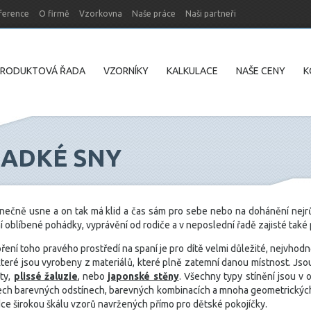
ference
O firmě
Vzorkovna
Naše práce
Naši partneři
PRODUKTOVÁ ŘADA
VZORNÍKY
KALKULACE
NAŠE CENY
K
LADKÉ SNY
konečně usne a on tak má klid a čas sám pro sebe nebo na dohánění nejr
 oblíbené pohádky, vyprávění od rodiče a v neposlední řadě zajisté také 
ření toho pravého prostředí na spaní je pro dítě velmi důležité, nejvhodn
 které jsou vyrobeny z materiálů, které plně zatemní danou místnost. Jsou
ety,
plissé žaluzie
, nebo
japonské stěny
. Všechny typy stínění jsou v o
ech barevných odstínech, barevných kombinacích a mnoha geometrických
dce širokou škálu vzorů navržených přímo pro dětské pokojíčky.