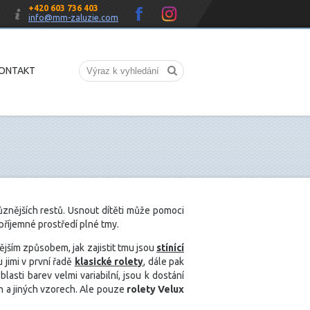
+420 603 736 403
info@mm-zaluzie.com
ONTAKT
ůznějších restů. Usnout dítěti může pomoci
příjemné prostředí plné tmy.
ějším způsobem, jak zajistit tmu jsou
stínící
 jimi v první řadě
klasické rolety
, dále pak
blasti barev velmi variabilní, jsou k dostání
 a jiných vzorech. Ale pouze
rolety Velux