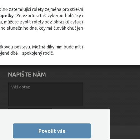
plně zatemňující rolety zejména pro střešní
opelky
. Ze vzorů si tak vyberou holčičky i
u, můžete zvolit rolety bez obrázků avšak i
ného slunečního dne, kdy má člověk chuť jen
ádkovou postavu. Možná díky nim bude mít i
ojené dítě = spokojený rodič.
NAPIŠTE NÁM
ODESLAT
Povolit vše
Vytvořilo FEO