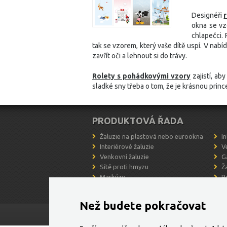
Designéři
okna se vz
chlapečci. 
tak se vzorem, který vaše dítě uspí. V nab
zavřít oči a lehnout si do trávy.
Rolety s pohádkovými vzory
zajistí, ab
sladké sny třeba o tom, že je krásnou princ
PRODUKTOVÁ ŘADA
Žaluzie na plastová nebo eurookna
I
Interiérové žaluzie
V
Venkovní žaluzie
G
Sítě proti hmyzu
Ž
Markýzy
R
Žaluzie plissé
S
Než budete pokračovat
© 2026, Všechna práva vyhrazena,
MM Žaluzie int