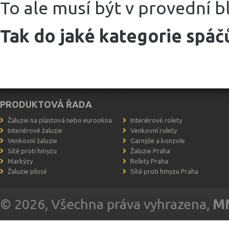
To ale musí být v provední b
Tak do jaké kategorie spáčů
PRODUKTOVÁ ŘADA
Žaluzie na plastová nebo eurookna
Interiérové rolety
Interiérové žaluzie
Venkovní rolety
Venkovní žaluzie
Garnýže a konzole
Sítě proti hmyzu
Žaluzie Praha
Markýzy
Rolety Praha
Žaluzie plissé
Sítě proti hmyzu Praha
© 2026, Všechna práva vyhrazena,
MM