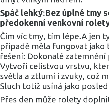
Spáč lehký
:
Bez úplné tmy s
předokenní venkovní rolet
Čím víc tmy, tím lépe.A jen 
případě měla fungovat jako 
řešení: Dokonalé zatemnění
Vytvoří celistvou vrstvu, kte
světla a ztlumí i zvuky, co
Sluch totiž usíná jako posled
Přes den může rolety doplni