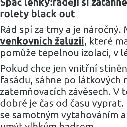
Spáč lehký:raději si zatáhn
rolety black out
Rád spí za tmy a je náročný.
venkovních žaluzií
, které ma
pomůže tepelnou izolaci, v l
Pokud chce jen vnitřní stíně
fasádu, sáhne po látkových 
zatemňovacích závěsech. V tě
dobré je čas od času vyprat. Ú
se samotným vytahováním a v
umýt vlhkým hadrem.