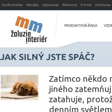
Úvodní stránka
Aktuality
Zajímavosti
Reference
O firmě
Vzorkovna
Nový web MM-žaluzie
PRODUKTOVÁ ŘADA
VZOR
JAK SILNÝ JSTE SPÁČ?
Zatímco někdo mů
jiného zatemňuj
zatahuje, proto
denním světlem.