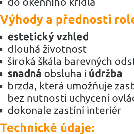
do okenního křídla
Výhody a přednosti role
estetický vzhled
dlouhá životnost
široká škála barevných ods
snadná
obsluha i
údržba
brzda, která umožňuje zas
bez nutnosti uchycení ovlá
dokonale zastíní interiér
Technické údaje: