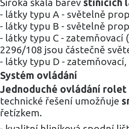
Široká škála barev
stínících 
- látky typu A - světelně pro
- látky typu B - světelně pro
- látky typu C - zatemňovací 
2296/108 jsou částečně svět
- látky typu D - zatemňovací
Systém ovládání
Jednoduché ovládání rolet
technické řešení umožňuje
s
řetízkem.
- kvalitní hliníková spodní li