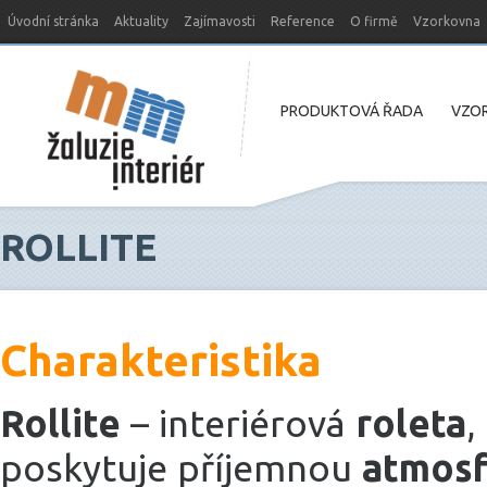
Úvodní stránka
Aktuality
Zajímavosti
Reference
O firmě
Vzorkovna
Nový web MM-žaluzie
PRODUKTOVÁ ŘADA
VZOR
ROLLITE
Charakteristika
Rollite
– interiérová
roleta
,
poskytuje příjemnou
atmosf