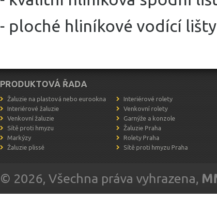
- ploché hliníkové vodící lišty
PRODUKTOVÁ ŘADA
Žaluzie na plastová nebo eurookna
Interiérové rolety
Interiérové žaluzie
Venkovní rolety
Venkovní žaluzie
Garnýže a konzole
Sítě proti hmyzu
Žaluzie Praha
Markýzy
Rolety Praha
Žaluzie plissé
Sítě proti hmyzu Praha
© 2026, Všechna práva vyhrazena,
MM