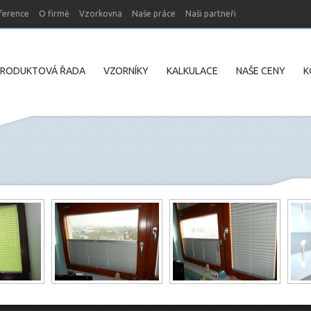
ference
O firmě
Vzorkovna
Naše práce
Naši partneři
PRODUKTOVÁ ŘADA
VZORNÍKY
KALKULACE
NAŠE CENY
K