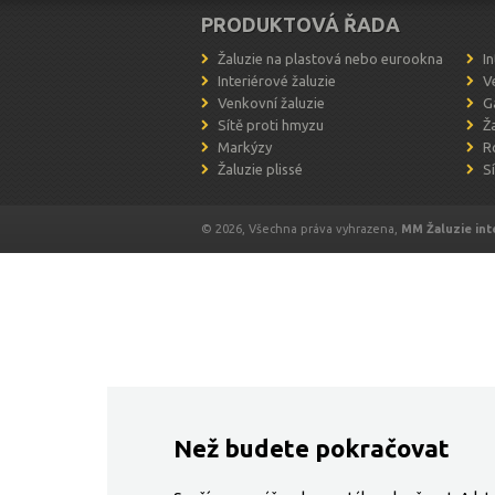
PRODUKTOVÁ ŘADA
Žaluzie na plastová nebo eurookna
I
Interiérové žaluzie
V
Venkovní žaluzie
G
Sítě proti hmyzu
Ž
Markýzy
R
Žaluzie plissé
S
© 2026, Všechna práva vyhrazena,
MM Žaluzie int
Než budete pokračovat