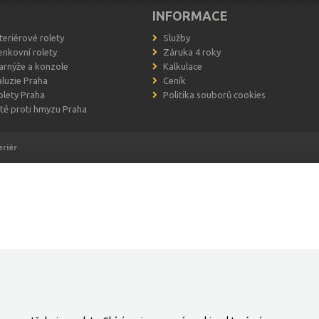
INFORMACE
nteriérové rolety
Služby
enkovní rolety
Záruka 4 roky
arnýže a konzole
Kalkulace
aluzie Praha
Ceník
olety Praha
Politika souborů cookies
ítě proti hmyzu Praha
eriér