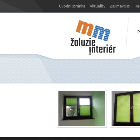
Úvodní stránka
Aktuality
Zajímavosti
Re
Nový web MM-žaluzie