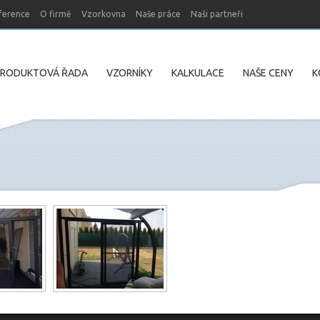
ference
O firmě
Vzorkovna
Naše práce
Naši partneři
PRODUKTOVÁ ŘADA
VZORNÍKY
KALKULACE
NAŠE CENY
K