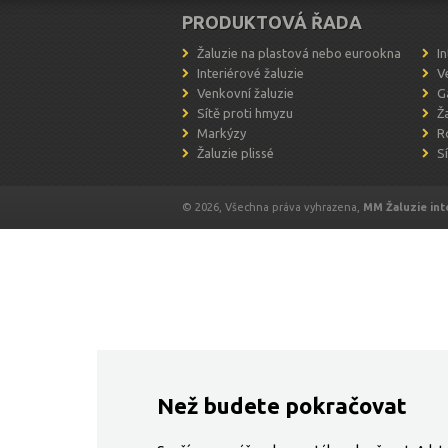
PRODUKTOVÁ ŘADA
Žaluzie na plastová nebo eurookna
I
Interiérové žaluzie
V
Venkovní žaluzie
G
Sítě proti hmyzu
Ž
Markýzy
R
Žaluzie plissé
S
© 2026, Všechna práva vyhrazena,
MM Žaluzie int
Než budete pokračovat