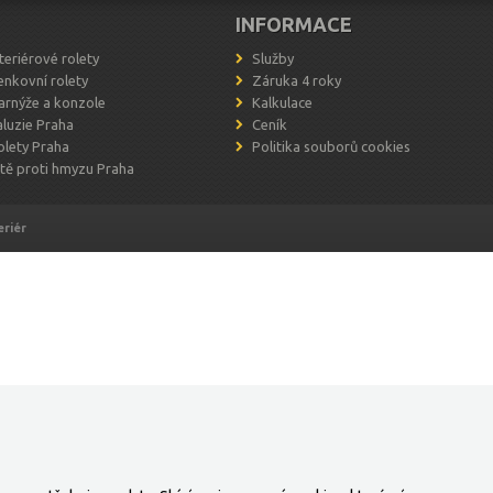
INFORMACE
nteriérové rolety
Služby
enkovní rolety
Záruka 4 roky
arnýže a konzole
Kalkulace
aluzie Praha
Ceník
olety Praha
Politika souborů cookies
ítě proti hmyzu Praha
eriér