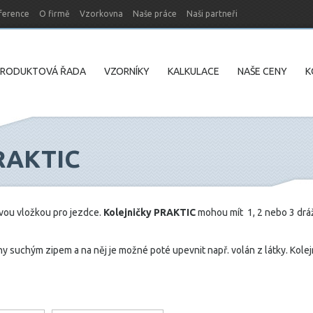
ference
O firmě
Vzorkovna
Naše práce
Naši partneři
PRODUKTOVÁ ŘADA
VZORNÍKY
KALKULACE
NAŠE CENY
K
RAKTIC
ovou vložkou pro jezdce.
Kolejničky PRAKTIC
mohou mít 1, 2 nebo 3 drá
ny suchým zipem a na něj je možné poté upevnit např. volán z látky. Kolej