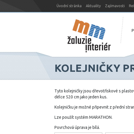
Úvodní stránka
Aktuality
Zajímavosti
Re
Nový web MM-žaluzie
KOLEJNIČKY P
Tyto kolejničky jsou dřevotřískové s plast
délce 520 cm jako jeden kus.
Kolejničku je možné připevnit z přední stra
Lze použít systém MARATHON.
Povrchová úprava je bílá.