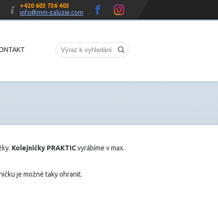
+420 603 736 403
info@mm-zaluzie.com
ONTAKT
žky.
Kolejničky PRAKTIC
vyrábíme v max.
ničku je možné taky ohranit.