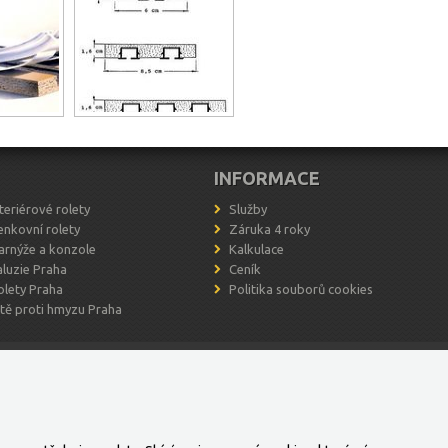
INFORMACE
nteriérové rolety
Služby
enkovní rolety
Záruka 4 roky
arnýže a konzole
Kalkulace
aluzie Praha
Ceník
olety Praha
Politika souborů cookies
ítě proti hmyzu Praha
eriér