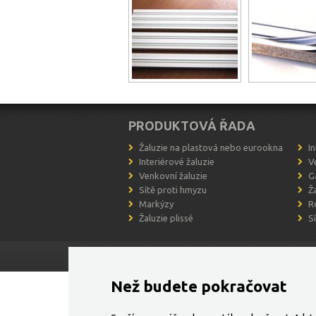
PRODUKTOVÁ ŘADA
Žaluzie na plastová nebo eurookna
I
Interiérové žaluzie
V
Venkovní žaluzie
G
Sítě proti hmyzu
Ž
Markýzy
R
Žaluzie plissé
S
© 2026, Všechna práva vyhrazena,
MM Žaluzie int
Než budete pokračovat