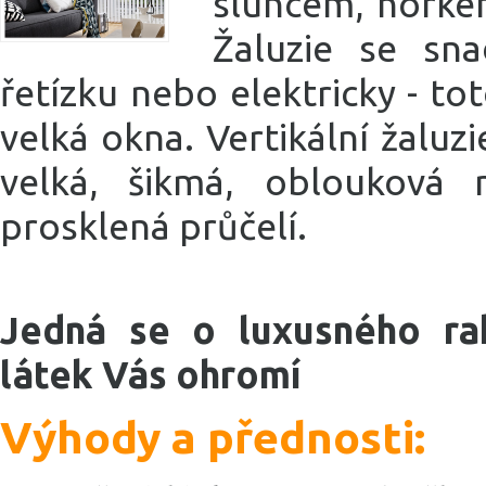
sluncem, horke
Žaluzie se sna
řetízku nebo elektricky - t
velká okna. Vertikální žaluz
velká, šikmá, oblouková
prosklená průčelí.
Jedná se o luxusného ra
látek Vás ohromí
Výhody a přednosti: