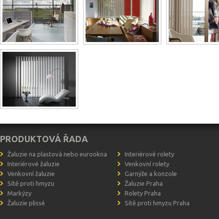
PRODUKTOVÁ ŘADA
Žaluzie na plastová nebo eurookna
Interiérové rolety
Interiérové žaluzie
Venkovní rolety
Venkovní žaluzie
Garnýže a konzole
Sítě proti hmyzu
Žaluzie Praha
Markýzy
Rolety Praha
Žaluzie plissé
Sítě proti hmyzu Praha