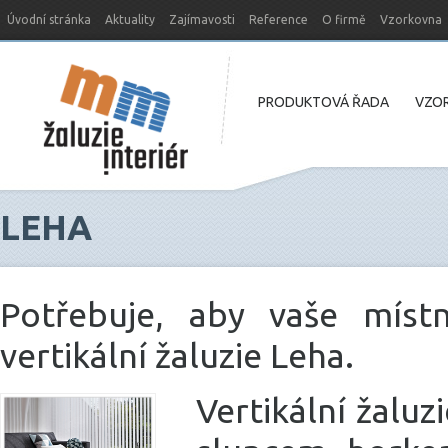
Úvodní stránka
Aktuality
Zajímavosti
Reference
O firmě
Vzorkovna
Nový web MM-žaluzie
PRODUKTOVÁ ŘADA
VZOR
LEHA
Potřebuje, aby vaše místn
vertikální žaluzie Leha.
Vertikální žaluz