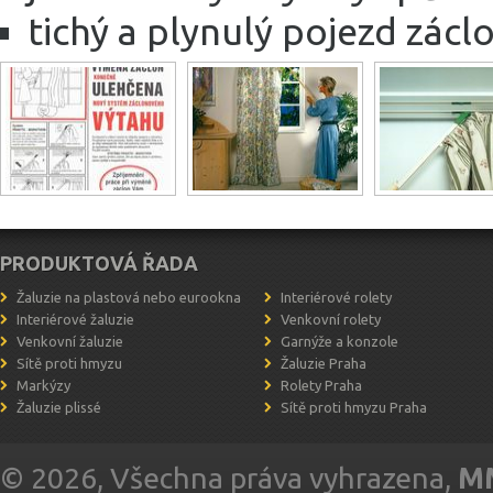
tichý a plynulý pojezd záclo
PRODUKTOVÁ ŘADA
Žaluzie na plastová nebo eurookna
Interiérové rolety
Interiérové žaluzie
Venkovní rolety
Venkovní žaluzie
Garnýže a konzole
Sítě proti hmyzu
Žaluzie Praha
Markýzy
Rolety Praha
Žaluzie plissé
Sítě proti hmyzu Praha
© 2026, Všechna práva vyhrazena,
MM