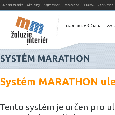
Úvodní stránka
Aktuality
Zajímavosti
Reference
O firmě
Vzorkovna
Nový web MM-žaluzie
PRODUKTOVÁ ŘADA
VZOR
SYSTÉM MARATHON
Systém MARATHON uleh
Tento systém je určen pro ul