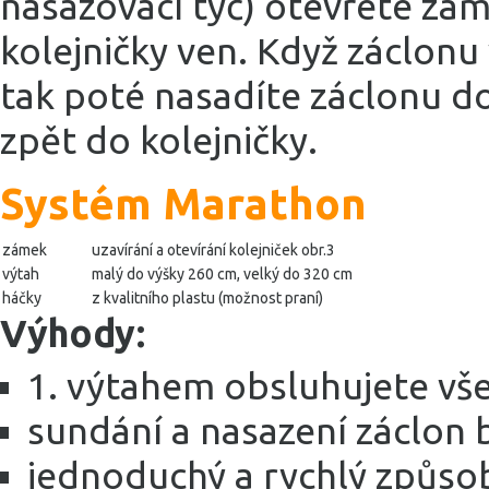
nasazovací tyč) otevřete zá
kolejničky ven. Když záclonu 
tak poté nasadíte záclonu d
zpět do kolejničky.
Systém Marathon
zámek
uzavírání a otevírání kolejniček obr.3
výtah
malý do výšky 260 cm, velký do 320 cm
háčky
z kvalitního plastu (možnost praní)
Výhody:
1. výtahem obsluhujete vš
sundání a nasazení záclon b
jednoduchý a rychlý způso