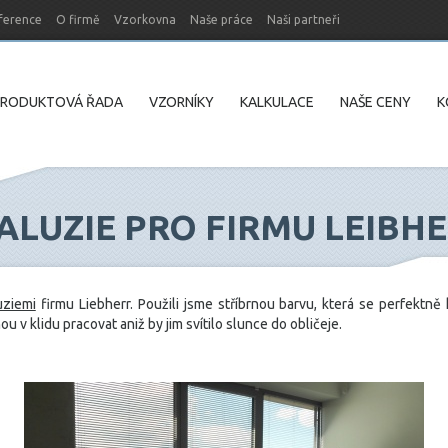
ference
O firmě
Vzorkovna
Naše práce
Naši partneři
PRODUKTOVÁ ŘADA
VZORNÍKY
KALKULACE
NAŠE CENY
K
ALUZIE PRO FIRMU LEIBH
uziemi
firmu Liebherr. Použili jsme stříbrnou barvu, která se perfektn
v klidu pracovat aniž by jim svítilo slunce do obličeje.