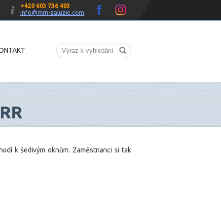
+420 603 736 403
info@mm-zaluzie.com
ONTAKT
ERR
ě hodí k šedivým oknům. Zaměstnanci si tak