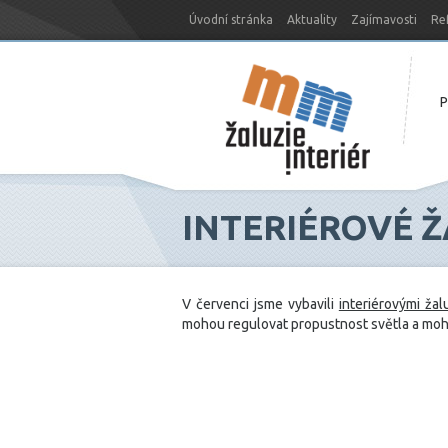
Úvodní stránka
Aktuality
Zajímavosti
Re
Nový web MM-žaluzie
INTERIÉROVÉ Ž
V červenci jsme vybavili
interiérovými žal
mohou regulovat propustnost světla a mohou 