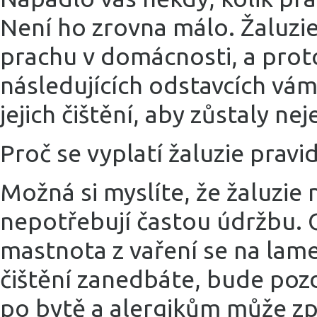
Není ho zrovna málo. Žaluzie 
prachu v domácnosti, a proto
následujících odstavcích vá
jejich čištění, aby zůstaly nej
Proč se vyplatí žaluzie pravid
Možná si myslíte, že žaluzie 
nepotřebují častou údržbu. O
mastnota z vaření se na lame
čištění zanedbáte, bude pozdě
po bytě a alergikům může zp