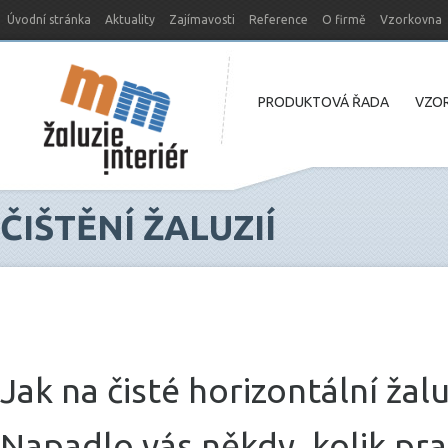
Úvodní stránka
Aktuality
Zajímavosti
Reference
O firmě
Vzorkovna
Nový web MM-žaluzie
PRODUKTOVÁ ŘADA
VZOR
ČIŠTĚNÍ ŽALUZIÍ
n
Jak na čisté horizontální žal
Napadlo vás někdy, kolik pra