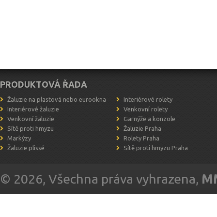
výměnu.
PRODUKTOVÁ ŘADA
Žaluzie na plastová nebo eurookna
Interiérové rolety
Interiérové žaluzie
Venkovní rolety
Venkovní žaluzie
Garnýže a konzole
Sítě proti hmyzu
Žaluzie Praha
Markýzy
Rolety Praha
Žaluzie plissé
Sítě proti hmyzu Praha
© 2026, Všechna práva vyhrazena,
MM